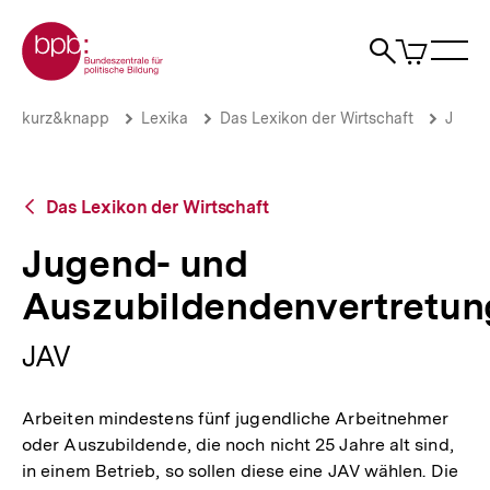
Direkt
Zur Startseite der bpb
zum
0
Artikel
Sho
Seiteninhalt
im
Naviga
Suche
springen
War
öffne
öffnen
öff
Pfadnavigation
Jugend-
Brotkrümelnavigation
kurz&knapp
Lexika
Das Lexikon der Wirtschaft
J
und
Auszubildendenvertretung
|
bpb.de
Zurück
Das Lexikon der Wirtschaft
zur
Übersicht
Jugend- und
Auszubildendenvertretun
JAV
Arbeiten mindestens fünf jugendliche Arbeitnehmer
oder Auszubildende, die noch nicht 25 Jahre alt sind,
in einem Betrieb, so sollen diese eine JAV wählen. Die