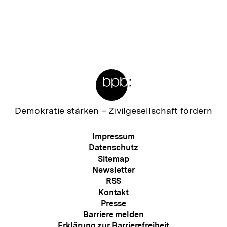
Meta-
Links
Zur
Demokratie stärken –
Zivilgesellschaft fördern
Startseite
der
Meta-
Impressum
bpb
Navigation
Datenschutz
Sitemap
Newsletter
RSS
Kontakt
Presse
Barriere melden
Erklärung zur Barrierefreiheit