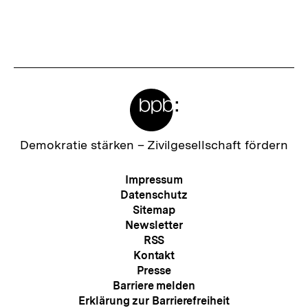
Meta-
Links
Zur
Demokratie stärken –
Zivilgesellschaft fördern
Startseite
der
Meta-
Impressum
bpb
Navigation
Datenschutz
Sitemap
Newsletter
RSS
Kontakt
Presse
Barriere melden
Erklärung zur Barrierefreiheit