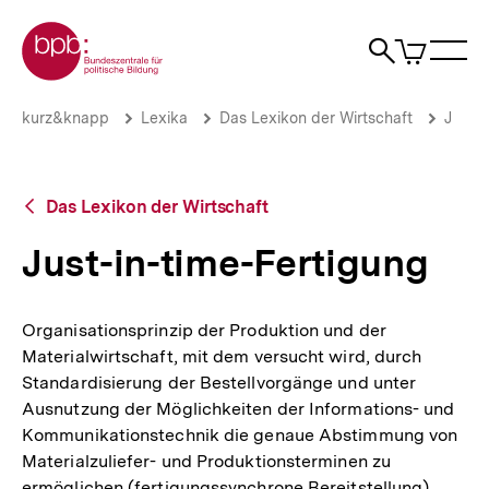
Direkt
Zur Startseite der bpb
zum
0
Artikel
Sho
Seiteninhalt
im
Naviga
Suche
springen
War
öffne
öffnen
öff
Pfadnavigation
Just-
Brotkrümelnavigation
kurz&knapp
Lexika
Das Lexikon der Wirtschaft
J
in-
time-
Fertigung
|
Zurück
Das Lexikon der Wirtschaft
bpb.de
zur
Übersicht
Just-in-time-Fertigung
Organisationsprinzip der Produktion und der
Materialwirtschaft, mit dem versucht wird, durch
Standardisierung der Bestellvorgänge und unter
Ausnutzung der Möglichkeiten der Informations- und
Kommunikationstechnik die genaue Abstimmung von
Materialzuliefer- und Produktionsterminen zu
ermöglichen (fertigungssynchrone Bereitstellung).