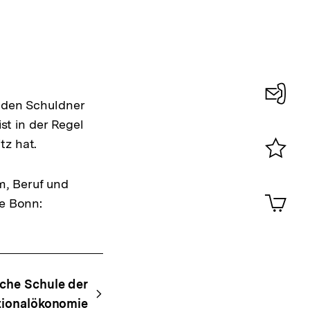
 den Schuldner
Konta
ist in der Regel
0
tz hat.
Merklist
m, Beruf und
ansehen
0
Artik
be Bonn:
im
Shop-
Warenko
ansehen
sche Schule der
tionalökonomie