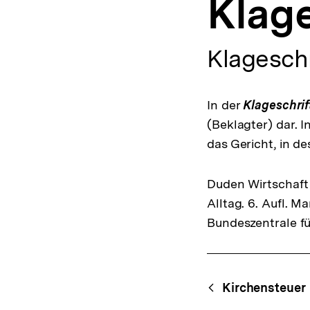
Klag
a
t
i
o
Klageschr
n
In der
Klageschrif
(Beklagter) dar. I
das Gericht, in d
Duden Wirtschaft 
Alltag. 6. Aufl. 
Bundeszentrale fü
Fussnoten
Content-
Begri
Kirchensteuer
Navigation