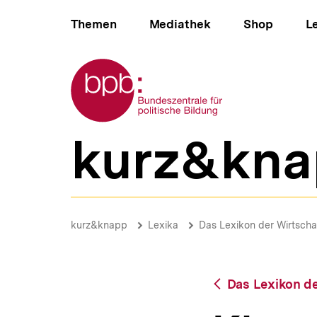
Direkt
Hauptnavigation
zum
Themen
Mediathek
Shop
L
Seiteninhalt
springen
Zur Startseite der bpb
kurz&kna
B
e
r
e
i
Klage
c
|
Brotkrümelnavigation
Pfadnavigat
kurz&knapp
Lexika
Das Lexikon der Wirtscha
h
bpb.de
s
n
a
Zurück
Das Lexikon de
v
zur
i
Übersicht
g