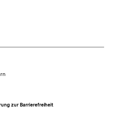
ern
rung zur Barrierefreiheit
Auf
gen