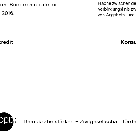
Fläche zwischen de
nn: Bundeszentrale für
Verbindungslinie z
 2016.
von Angebots- und
ffsnavigation
redit
Kons
Zur
Demokratie stärken –
Zivilgesellschaft förd
Startseite
der
bpb