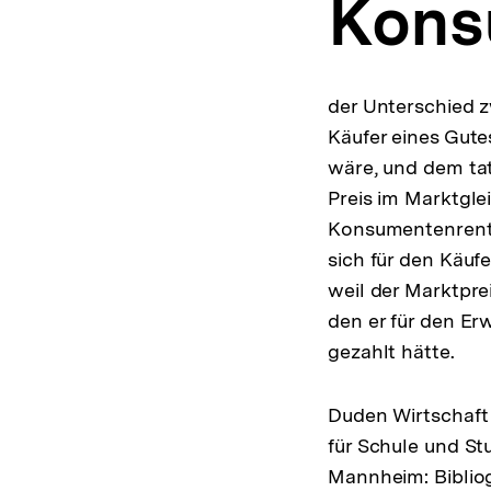
Kons
a
t
i
o
n
der Unterschied z
Käufer eines Gute
wäre, und dem tat
Preis im Marktgle
Konsumentenrente
sich für den Käufer
weil der Marktprei
den er für den Er
gezahlt hätte.
Duden Wirtschaft
für Schule und Stu
Mannheim: Bibliog