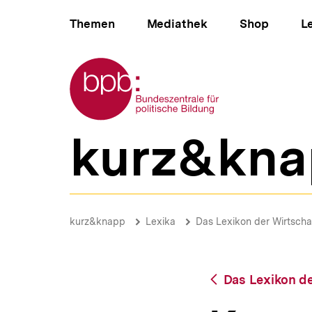
Direkt
Hauptnavigation
zum
Themen
Mediathek
Shop
L
Seiteninhalt
springen
Zur Startseite der bpb
kurz&kna
B
e
r
e
i
Konsumentenrente
c
|
Brotkrümelnavigation
Pfadnavigat
kurz&knapp
Lexika
Das Lexikon der Wirtscha
h
bpb.de
s
n
a
Zurück
Das Lexikon de
v
zur
i
Übersicht
g