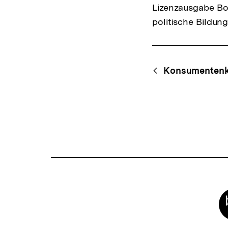
Lizenzausgabe Bo
politische Bildung
Fussnoten
Content-
Begri
Konsumentenk
Navigation
Meta-