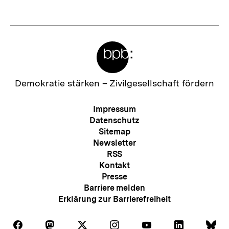
Meta-
Links
Zur
Demokratie stärken –
Zivilgesellschaft fördern
Startseite
der
Meta-
Impressum
bpb
Navigation
Datenschutz
Sitemap
Newsletter
RSS
Kontakt
Presse
Barriere melden
Erklärung zur Barrierefreiheit
Auf
Auf
Auf
Auf
Auf
Auf
Au