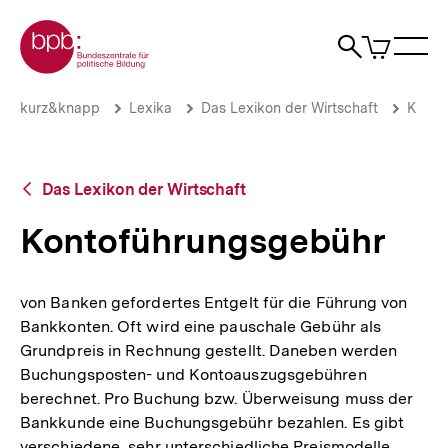
Direkt
Zur Startseite der bpb
zum
0
Artikel
Sho
Seiteninhalt
im
Naviga
Suche
springen
War
öffne
öffnen
öff
Pfadnavigation
Kontoführungsgebühr
Brotkrümelnavigation
kurz&knapp
Lexika
Das Lexikon der Wirtschaft
K
|
bpb.de
Zurück
Das Lexikon der Wirtschaft
zur
Übersicht
Kontoführungsgebühr
von Banken gefordertes Entgelt für die Führung von
Bankkonten. Oft wird eine pauschale Gebühr als
Grundpreis in Rechnung gestellt. Daneben werden
Buchungsposten- und Kontoauszugsgebühren
berechnet. Pro Buchung bzw. Überweisung muss der
Bankkunde eine Buchungsgebühr bezahlen. Es gibt
verschiedene, sehr unterschiedliche Preismodelle.