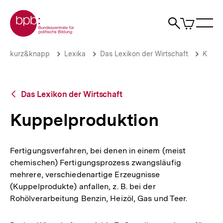
Direkt
Zur Startseite der bpb
zum
0
Artikel
Sho
Seiteninhalt
im
Naviga
Suche
springen
War
öffne
öffnen
öff
Pfadnavigation
Kuppelproduktion
Brotkrümelnavigation
kurz&knapp
Lexika
Das Lexikon der Wirtschaft
K
|
bpb.de
Zurück
Das Lexikon der Wirtschaft
zur
Übersicht
Kuppelproduktion
Fertigungsverfahren, bei denen in einem (meist
chemischen) Fertigungsprozess zwangsläufig
mehrere, verschiedenartige Erzeugnisse
(Kuppelprodukte) anfallen, z. B. bei der
Rohölverarbeitung Benzin, Heizöl, Gas und Teer.