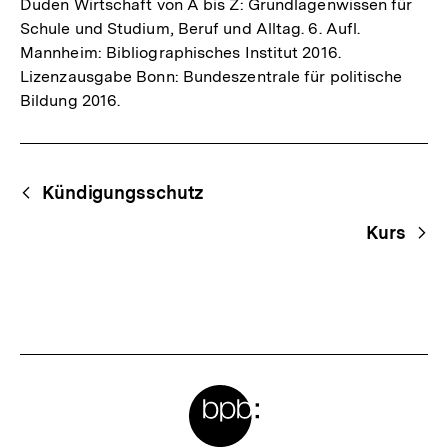
Duden Wirtschaft von A bis Z: Grundlagenwissen für
Schule und Studium, Beruf und Alltag. 6. Aufl.
Mannheim: Bibliographisches Institut 2016.
Lizenzausgabe Bonn: Bundeszentrale für politische
Bildung 2016.
Fussnoten
Begriffsnavigation
Content-
Kündigungsschutz
Navigation
Kurs
Meta-
Links