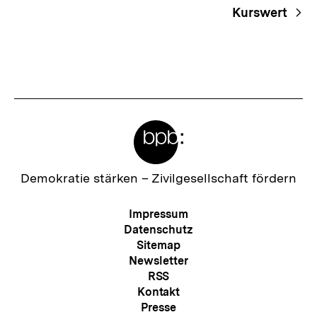
Kurswert
Meta-
Links
Zur
Demokratie stärken –
Zivilgesellschaft fördern
Startseite
der
Meta-
Impressum
bpb
Navigation
Datenschutz
Sitemap
Newsletter
RSS
Kontakt
Presse