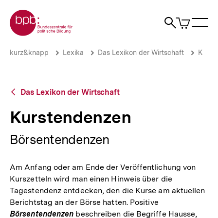
Direkt
Zur Startseite der bpb
zum
0
Artikel
Sho
Seiteninhalt
im
Naviga
Suche
springen
War
öffne
öffnen
öff
Pfadnavigation
Kurstendenzen
Brotkrümelnavigation
kurz&knapp
Lexika
Das Lexikon der Wirtschaft
K
|
bpb.de
Zurück
Das Lexikon der Wirtschaft
zur
Übersicht
Kurstendenzen
Börsentendenzen
Am Anfang oder am Ende der Veröffentlichung von
Kurszetteln wird man einen Hinweis über die
Tagestendenz entdecken, den die Kurse am aktuellen
Berichtstag an der Börse hatten. Positive
Börsentendenzen
beschreiben die Begriffe Hausse,