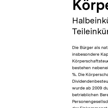
Körp
a
t
i
o
Halbeink
n
Teileinkü
Die Bürger als na
insbesondere Kap
Körperschaftsteue
bestehen nebenei
%. Die Körpersch
Dividendenbeste
wurde ab 2009 du
betrieblichen Ber
Personengesellsch