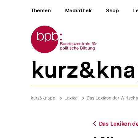
Direkt
Hauptnavigation
zum
Themen
Mediathek
Shop
L
Seiteninhalt
springen
Zur Startseite der bpb
kurz&kna
B
e
r
e
i
Körperschaftsteuer
c
|
Brotkrümelnavigation
Pfadnavigat
kurz&knapp
Lexika
Das Lexikon der Wirtscha
h
bpb.de
s
n
a
Zurück
Das Lexikon de
v
zur
i
Übersicht
g