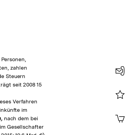
e Personen,
en, zahlen
de Steuern
Konta
ägt seit 2008 15
0
ieses Verfahren
Merklist
einkünfte im
ansehen
0
Artik
,
nach dem bei
im
im Gesellschafter
Shop-
Warenko