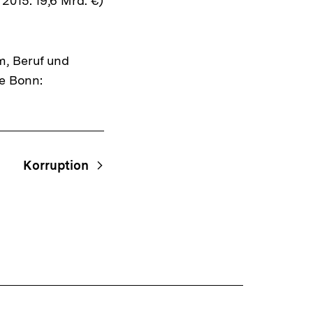
015: 19,6 Mrd. €)
ansehen
m, Beruf und
be Bonn:
Korruption