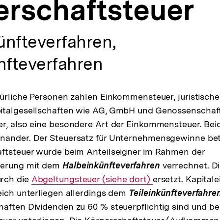
erschaftsteuer
ünfteverfahren,
nfteverfahren
türliche Personen zahlen Einkommensteuer, juristisch
italgesellschaften wie AG, GmbH und Genossenschaft
r, also eine besondere Art der Einkommensteuer. Bei
nander. Der Steuersatz für Unternehmensgewinne betr
aftsteuer wurde beim Anteilseigner im Rahmen der
uerung mit dem
Halbeinkünfteverfahren
verrechnet. D
rch die
Interner
Abgeltungsteuer (siehe dort)
ersetzt. Kapital
eich unterliegen allerdings dem
Link:
Teileinkünfteverfahren
aften Dividenden zu 60 % steuerpflichtig sind und be