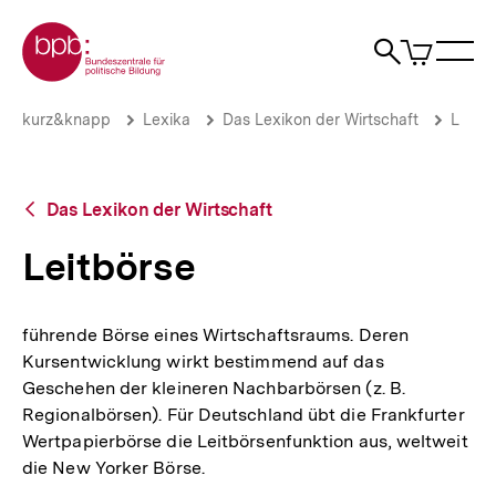
Direkt
Zur Startseite der bpb
zum
0
Artikel
Sho
Seiteninhalt
im
Naviga
Suche
springen
War
öffne
öffnen
öff
Pfadnavigation
Leitbörse
Brotkrümelnavigation
kurz&knapp
Lexika
Das Lexikon der Wirtschaft
L
|
bpb.de
Zurück
Das Lexikon der Wirtschaft
zur
Übersicht
Leitbörse
führende Börse eines Wirtschaftsraums. Deren
Kursentwicklung wirkt bestimmend auf das
Geschehen der kleineren Nachbarbörsen (z. B.
Regionalbörsen). Für Deutschland übt die Frankfurter
Wertpapierbörse die Leitbörsenfunktion aus, weltweit
die New Yorker Börse.