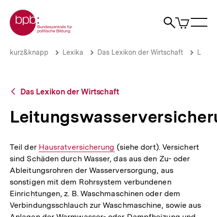
Direkt
Zur Startseite der bpb
zum
0
Artikel
Sho
Seiteninhalt
im
Naviga
Suche
springen
War
öffne
öffnen
öff
Pfadnavigation
Leitungswasserversicherung
Brotkrümelnavigation
kurz&knapp
Lexika
Das Lexikon der Wirtschaft
L
|
bpb.de
Zurück
Das Lexikon der Wirtschaft
zur
Übersicht
Leitungswasserversicher
Teil der
Interner
Hausratversicherung
(siehe dort). Versichert
sind Schäden durch Wasser, das aus den Zu- oder
Link:
Ableitungsrohren der Wasserversorgung, aus
sonstigen mit dem Rohrsystem verbundenen
Einrichtungen, z. B. Waschmaschinen oder dem
Verbindungsschlauch zur Waschmaschine, sowie aus
Anlagen der Warmwasser- oder Dampfheizung und