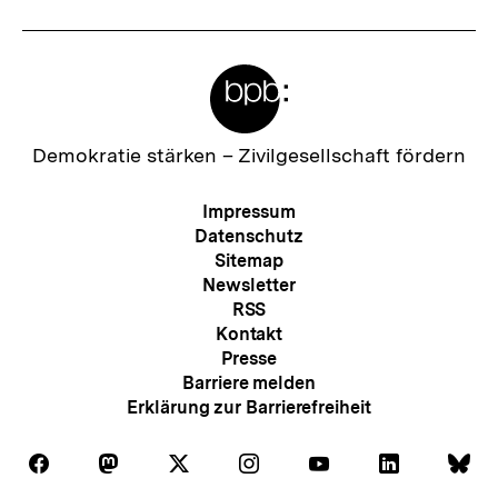
Meta-
Links
Zur
Demokratie stärken –
Zivilgesellschaft fördern
Startseite
der
Meta-
Impressum
bpb
Navigation
Datenschutz
Sitemap
Newsletter
RSS
Kontakt
Presse
Barriere melden
Erklärung zur Barrierefreiheit
Auf
Auf
Auf
Auf
Auf
Auf
Au
Folgen
Folgen
Folgen
Folgen
Folgen
Folgen
Fol
Facebook
Mastodon
X
Instagram
Youtube
LinkedIn
Bl
Sie
Sie
Sie
Sie
Sie
Sie
Sie