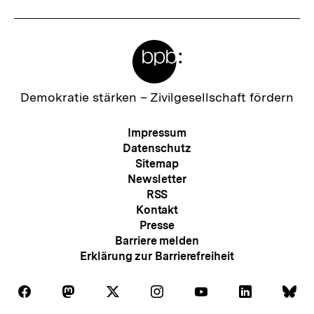
Meta-
Links
Zur
Demokratie stärken –
Zivilgesellschaft fördern
Startseite
der
Meta-
Impressum
bpb
Navigation
Datenschutz
Sitemap
Newsletter
RSS
Kontakt
Presse
Barriere melden
Erklärung zur Barrierefreiheit
Auf
Auf
Auf
Auf
Auf
Auf
Au
Folgen
Folgen
Folgen
Folgen
Folgen
Folgen
Fol
Facebook
Mastodon
X
Instagram
Youtube
LinkedIn
Bl
Sie
Sie
Sie
Sie
Sie
Sie
Sie