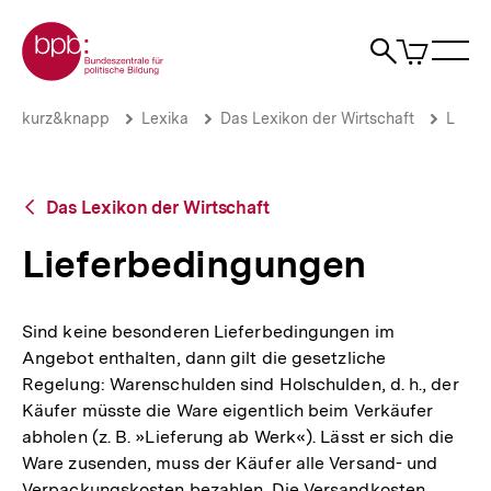
Direkt
Zur Startseite der bpb
zum
0
Artikel
Sho
Seiteninhalt
im
Naviga
Suche
springen
War
öffne
öffnen
öff
Pfadnavigation
Lieferbedingungen
Brotkrümelnavigation
kurz&knapp
Lexika
Das Lexikon der Wirtschaft
L
|
bpb.de
Zurück
Das Lexikon der Wirtschaft
zur
Übersicht
Lieferbedingungen
Sind keine besonderen Lieferbedingungen im
Angebot enthalten, dann gilt die gesetzliche
Regelung: Warenschulden sind Holschulden, d. h., der
Käufer müsste die Ware eigentlich beim Verkäufer
abholen (z. B. »Lieferung ab Werk«). Lässt er sich die
Ware zusenden, muss der Käufer alle Versand- und
Verpackungskosten bezahlen. Die Versandkosten