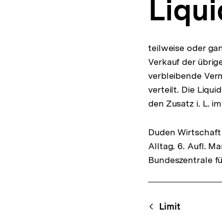
Liqui
a
t
i
o
n
teilweise oder g
Verkauf der übrig
verbleibende Verm
verteilt. Die Liqu
den Zusatz i. L. 
Duden Wirtschaft 
Alltag. 6. Aufl. 
Bundeszentrale fü
Fussnoten
Content-
Begri
Limit
Navigation