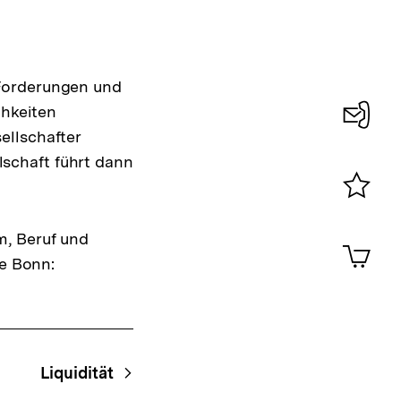
 Forderungen und
chkeiten
ellschafter
Konta
llschaft führt dann
0
Merklist
ansehen
m, Beruf und
0
Artik
im
be Bonn:
Shop-
Warenko
ansehen
Liquidität