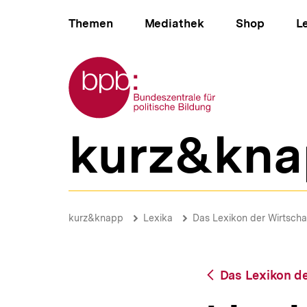
Direkt
Hauptnavigation
zum
Themen
Mediathek
Shop
L
Seiteninhalt
springen
Zur Startseite der bpb
kurz&kna
B
e
r
e
i
Liquidation
c
|
Brotkrümelnavigation
Pfadnavigat
kurz&knapp
Lexika
Das Lexikon der Wirtscha
h
bpb.de
s
n
a
Zurück
Das Lexikon de
v
zur
i
Übersicht
g