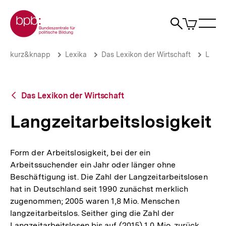
Direkt
Zur Startseite der bpb
zum
0
Artikel
Sho
Seiteninhalt
im
Naviga
Suche
springen
War
öffne
öffnen
öff
Pfadnavigation
Langzeitarbeitslosigkeit
Brotkrümelnavigation
kurz&knapp
Lexika
Das Lexikon der Wirtschaft
L
|
bpb.de
Zurück
Das Lexikon der Wirtschaft
zur
Übersicht
Langzeitarbeitslosigkeit
Form der Arbeitslosigkeit, bei der ein
Arbeitssuchender ein Jahr oder länger ohne
Beschäftigung ist. Die Zahl der Langzeitarbeitslosen
hat in Deutschland seit 1990 zunächst merklich
zugenommen; 2005 waren 1,8 Mio. Menschen
langzeitarbeitslos. Seither ging die Zahl der
Langzeitarbeitslosen bis auf (2015) 1,0 Mio. zurück.