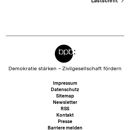
Lastschrift
Meta-
Links
Zur
Demokratie stärken –
Zivilgesellschaft fördern
Startseite
der
Meta-
Impressum
bpb
Navigation
Datenschutz
Sitemap
Newsletter
RSS
Kontakt
Presse
Barriere melden