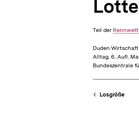
Lotte
a
t
i
o
n
Teil der
Interner
Rennwett-
Link:
Duden Wirtschaft 
Alltag. 6. Aufl. 
Bundeszentrale fü
Fussnoten
Content-
Begri
Losgröße
Navigation