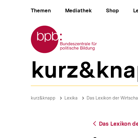
Direkt
Hauptnavigation
zum
Themen
Mediathek
Shop
L
Seiteninhalt
springen
Zur Startseite der bpb
kurz&kna
B
e
r
e
i
Lotteriesteuer
c
|
Brotkrümelnavigation
Pfadnavigat
kurz&knapp
Lexika
Das Lexikon der Wirtscha
h
bpb.de
s
n
a
Zurück
Das Lexikon de
v
zur
i
Übersicht
g