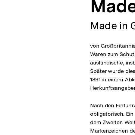
Made i
a
t
i
o
Made in 
n
von Großbritannie
Waren zum Schutz 
ausländische, ins
Später wurde die
1891 in einem Ab
Herkunftsangaben
Nach den Einfuhrv
obligatorisch. Ei
dem Zweiten Welt
Markenzeichen de