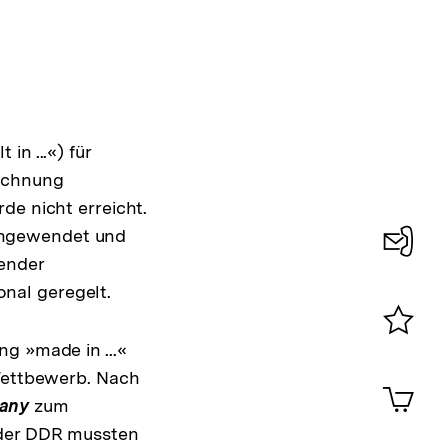
n ...«) für
eichnung
de nicht erreicht.
angewendet und
ender
Konta
nal geregelt.
0
g »made in ...«
Merklist
ansehen
 Wettbewerb. Nach
0
Artik
im
any
zum
Shop-
 der DDR mussten