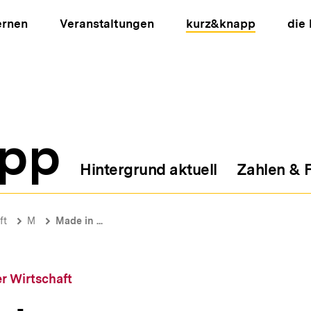
ernen
Veranstaltungen
kurz&knapp
die
pp
Hintergrund aktuell
Zahlen & 
ion
ft
M
Made in ...
r Wirtschaft