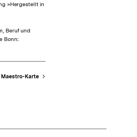
Warenko
ng »Hergestellt in
ansehen
m, Beruf und
be Bonn:
Maestro-Karte