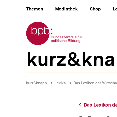
Direkt
Hauptnavigation
zum
Themen
Mediathek
Shop
L
Seiteninhalt
springen
Zur Startseite der bpb
kurz&kna
B
e
r
e
i
Made
c
in
Brotkrümelnavigation
Pfadnavigat
kurz&knapp
Lexika
Das Lexikon der Wirtscha
h
...
s
|
n
bpb.de
a
Zurück
Das Lexikon de
v
zur
i
Übersicht
g