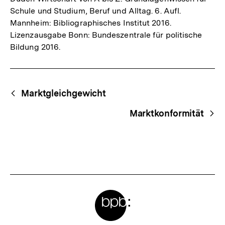
Schule und Studium, Beruf und Alltag. 6. Aufl.
Mannheim: Bibliographisches Institut 2016.
Lizenzausgabe Bonn: Bundeszentrale für politische
Bildung 2016.
Fussnoten
Begriffsnavigation
Content-
Marktgleichgewicht
Navigation
Marktkonformität
Meta-
Links