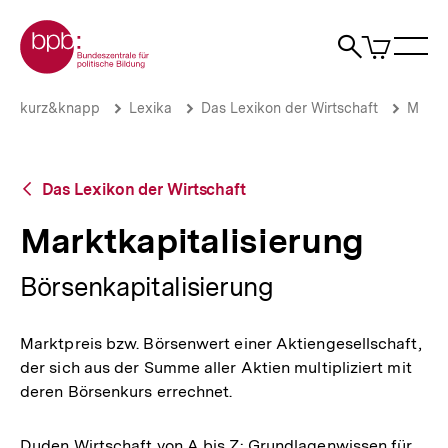
Direkt
Zur Startseite der bpb
zum
0
Artikel
Sho
Seiteninhalt
im
Naviga
Suche
springen
War
öffne
öffnen
öff
Pfadnavigation
Marktkapitalisierung
Brotkrümelnavigation
kurz&knapp
Lexika
Das Lexikon der Wirtschaft
M
|
bpb.de
Zurück
Das Lexikon der Wirtschaft
zur
Übersicht
Marktkapitalisierung
Börsenkapitalisierung
Marktpreis bzw. Börsenwert einer Aktiengesellschaft,
der sich aus der Summe aller Aktien multipliziert mit
deren Börsenkurs errechnet.
Duden Wirtschaft von A bis Z: Grundlagenwissen für