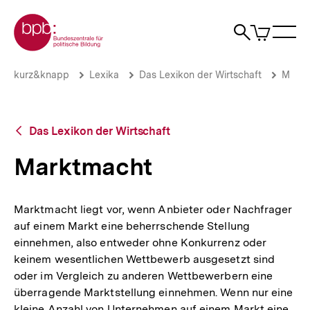
Direkt
Zur Startseite der bpb
zum
0
Artikel
Sho
Seiteninhalt
im
Naviga
Suche
springen
War
öffne
öffnen
öff
Pfadnavigation
Marktmacht
Brotkrümelnavigation
kurz&knapp
Lexika
Das Lexikon der Wirtschaft
M
|
bpb.de
Zurück
Das Lexikon der Wirtschaft
zur
Übersicht
Marktmacht
Marktmacht liegt vor, wenn Anbieter oder Nachfrager
auf einem Markt eine beherrschende Stellung
einnehmen, also entweder ohne Konkurrenz oder
keinem wesentlichen Wettbewerb ausgesetzt sind
oder im Vergleich zu anderen Wettbewerbern eine
überragende Marktstellung einnehmen. Wenn nur eine
kleine Anzahl von Unternehmen auf einem Markt eine