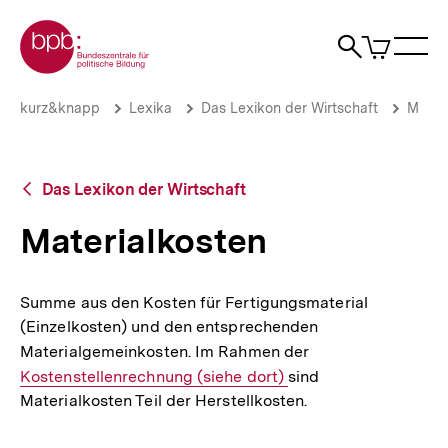
Direkt
Zur Startseite der bpb
zum
0
Artikel
Sho
Seiteninhalt
im
Naviga
Suche
springen
War
öffne
öffnen
öff
Pfadnavigation
Materialkosten
Brotkrümelnavigation
kurz&knapp
Lexika
Das Lexikon der Wirtschaft
M
|
bpb.de
Zurück
Das Lexikon der Wirtschaft
zur
Übersicht
Materialkosten
Summe aus den Kosten für Fertigungsmaterial
(Einzelkosten) und den entsprechenden
Materialgemeinkosten. Im Rahmen der
Interner
Kostenstellenrechnung (siehe dort)
sind
Link:
Materialkosten Teil der Herstellkosten.