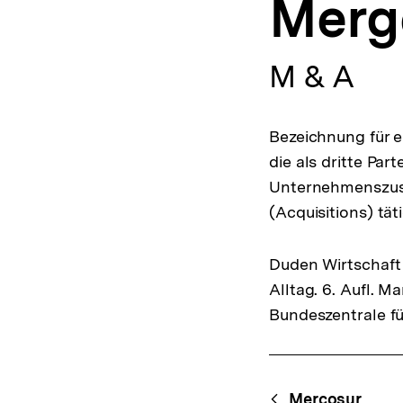
Merg
a
t
i
o
M & A
n
Bezeichnung für 
die als dritte Pa
Unternehmenszu
(Acquisitions) tät
Duden Wirtschaft 
Alltag. 6. Aufl. 
Bundeszentrale fü
Fussnoten
Content-
Mercosur