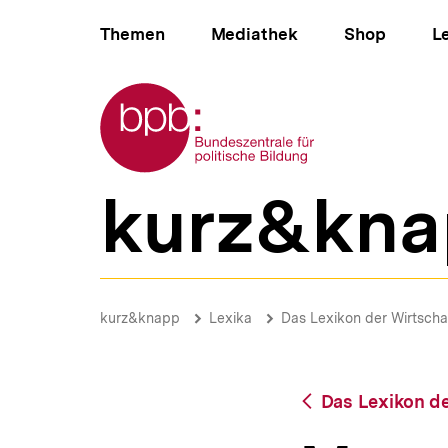
Direkt
Hauptnavigation
zum
Themen
Mediathek
Shop
L
Seiteninhalt
springen
Zur Startseite der bpb
kurz&kna
B
e
r
e
i
Mergers
c
&
Brotkrümelnavigation
Pfadnavigat
kurz&knapp
Lexika
Das Lexikon der Wirtscha
h
Acquisitions
s
|
n
bpb.de
a
Zurück
Das Lexikon de
v
zur
i
Übersicht
g