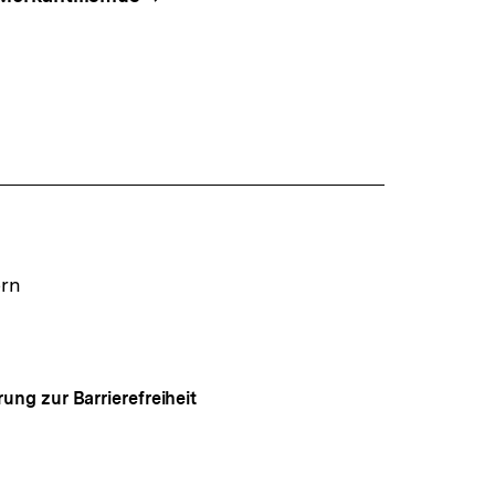
ern
rung zur Barrierefreiheit
Auf
gen