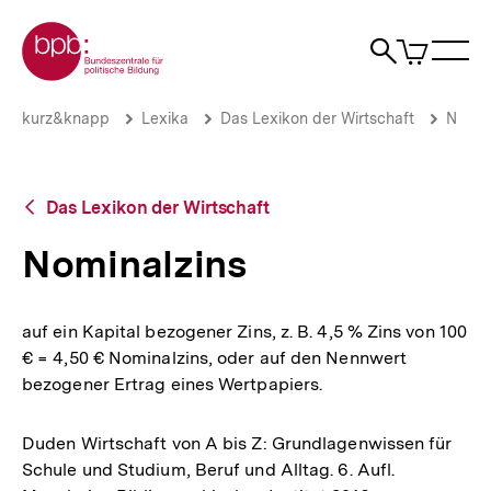
Direkt
Zur Startseite der bpb
zum
0
Artikel
Sho
Seiteninhalt
im
Naviga
Suche
springen
War
öffne
öffnen
öff
Pfadnavigation
Nominalzins
Brotkrümelnavigation
kurz&knapp
Lexika
Das Lexikon der Wirtschaft
N
|
bpb.de
Zurück
Das Lexikon der Wirtschaft
zur
Übersicht
Nominalzins
auf ein Kapital bezogener Zins, z. B. 4,5 % Zins von 100
€ = 4,50 € Nominalzins, oder auf den Nennwert
bezogener Ertrag eines Wertpapiers.
Duden Wirtschaft von A bis Z: Grundlagenwissen für
Schule und Studium, Beruf und Alltag. 6. Aufl.