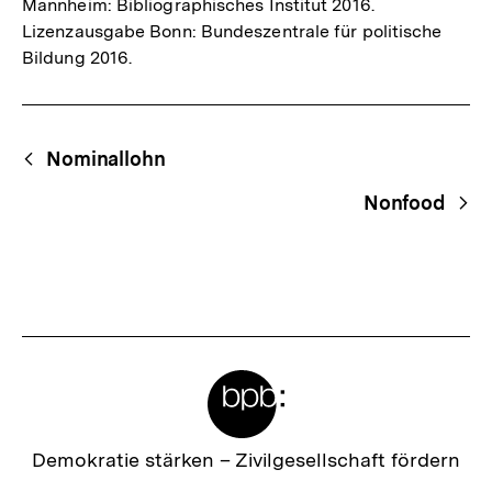
Mannheim: Bibliographisches Institut 2016.
Lizenzausgabe Bonn: Bundeszentrale für politische
Bildung 2016.
Fussnoten
Begriffsnavigation
Content-
Nominallohn
Navigation
Nonfood
Meta-
Links
Zur
Demokratie stärken –
Zivilgesellschaft fördern
Startseite