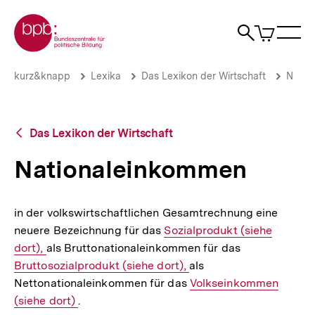
Direkt
Zur Startseite der bpb
zum
0
Artikel
Sho
Seiteninhalt
im
Naviga
Suche
springen
War
öffne
öffnen
öff
Pfadnavigation
Nationaleinkommen
Brotkrümelnavigation
kurz&knapp
Lexika
Das Lexikon der Wirtschaft
N
|
bpb.de
Zurück
Das Lexikon der Wirtschaft
zur
Übersicht
Nationaleinkommen
in der volkswirtschaftlichen Gesamtrechnung eine
neuere Bezeichnung für das
Interner
Sozialprodukt (siehe
dort),
als Bruttonationaleinkommen für das
Link:
Interner
Bruttosozialprodukt (siehe dort),
als
Link:
Nettonationaleinkommen für das
Interner
Volkseinkommen
(siehe dort)
.
Link: