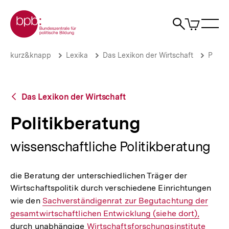
Direkt
Zur Startseite der bpb
zum
0
Artikel
Sho
Seiteninhalt
im
Naviga
Suche
springen
War
öffne
öffnen
öff
Pfadnavigation
Politikberatung
Brotkrümelnavigation
kurz&knapp
Lexika
Das Lexikon der Wirtschaft
P
|
bpb.de
Zurück
Das Lexikon der Wirtschaft
zur
Übersicht
Politikberatung
wissenschaftliche Politikberatung
die Beratung der unterschiedlichen Träger der
Wirtschaftspolitik durch verschiedene Einrichtungen
wie den
Interner
Sachverständigenrat zur Begutachtung der
gesamtwirtschaftlichen Entwicklung (siehe dort),
Link:
durch unabhängige
Interner
Wirtschaftsforschungsinstitute