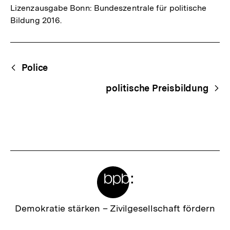
Lizenzausgabe Bonn: Bundeszentrale für politische
Bildung 2016.
Fussnoten
Begriffsnavigation
Content-
Police
Navigation
politische Preisbildung
Meta-
Links
Zur
Demokratie stärken –
Zivilgesellschaft fördern
Startseite
der