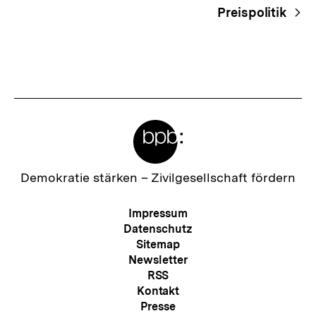
Preispolitik
Meta-
Links
Zur
Demokratie stärken –
Zivilgesellschaft fördern
Startseite
der
Meta-
Impressum
bpb
Navigation
Datenschutz
Sitemap
Newsletter
RSS
Kontakt
Presse