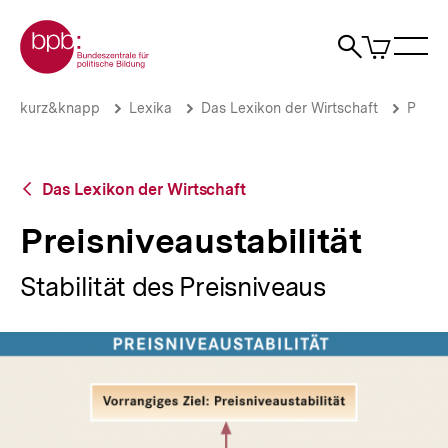
Direkt
Zur Startseite der bpb
zum
0
Artikel
Sho
Seiteninhalt
im
Naviga
Suche
springen
War
öffne
öffnen
öff
Pfadnavigation
Preisniveaustabilität
Brotkrümelnavigation
kurz&knapp
Lexika
Das Lexikon der Wirtschaft
P
|
bpb.de
Zurück
Das Lexikon der Wirtschaft
zur
Übersicht
Preisniveaustabilität
Stabilität des Preisniveaus