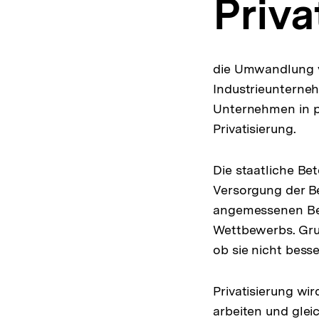
Priva
a
t
i
o
n
die Umwandlung vo
Industrieunterneh
Unternehmen in pr
Privatisierung.
Die staatliche Be
Versorgung der B
angemessenen Bed
Wettbewerbs. Grun
ob sie nicht bess
Privatisierung wi
arbeiten und glei