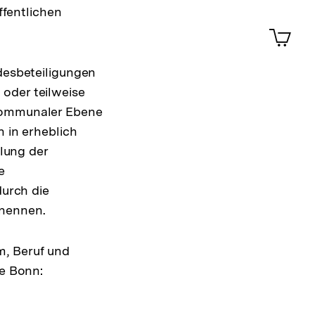
Merklist
ffentlichen
ansehen
0
Artik
im
Shop-
ndesbeteiligungen
Warenko
ansehen
oder teilweise
 kommunaler Ebene
n in erheblich
lung der
e
Interner
durch die
Link:
 nennen.
m, Beruf und
be Bonn: