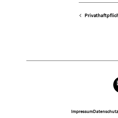
Fussnoten
Content-
Begri
Privathaftpfli
Navigation
Meta-
Links
Impressum
Datenschut