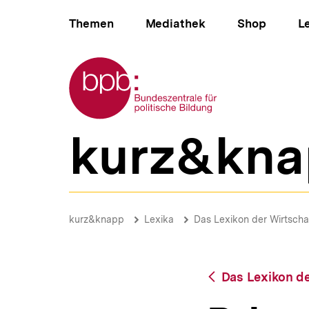
Direkt
Hauptnavigation
zum
Themen
Mediathek
Shop
L
Seiteninhalt
springen
Zur Startseite der bpb
kurz&kna
B
e
r
e
i
Privatisierung
c
|
Brotkrümelnavigation
Pfadnavigat
kurz&knapp
Lexika
Das Lexikon der Wirtscha
h
bpb.de
s
n
a
Zurück
Das Lexikon de
v
zur
i
Übersicht
g