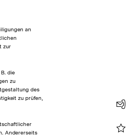
iligungen an
tlichen
t zur
B. die
gen zu
tgestaltung des
tigkeit zu prüfen,
Konta
0
tschaftlicher
n. Andererseits