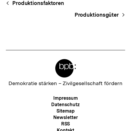
Begriffsnavigation
Content-
Produktionsfaktoren
Navigation
Produktionsgüter
Meta-
Links
Zur
Demokratie stärken –
Zivilgesellschaft fördern
Startseite
der
Meta-
Impressum
bpb
Navigation
Datenschutz
Sitemap
Newsletter
RSS
Kontakt