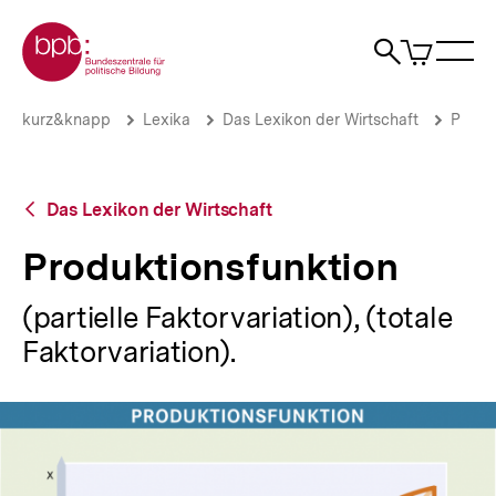
Direkt
Zur Startseite der bpb
zum
0
Artikel
Sho
Seiteninhalt
im
Naviga
Suche
springen
War
öffne
öffnen
öff
Pfadnavigation
Produktionsfunktion
Brotkrümelnavigation
kurz&knapp
Lexika
Das Lexikon der Wirtschaft
P
|
bpb.de
Zurück
Das Lexikon der Wirtschaft
zur
Übersicht
Produktionsfunktion
(partielle Faktorvariation), (totale
Faktorvariation).