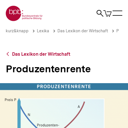
Direkt
Zur Startseite der bpb
zum
0
Artikel
Sho
Seiteninhalt
im
Naviga
Suche
springen
War
öffne
öffnen
öff
Pfadnavigation
Produzentenrente
Brotkrümelnavigation
kurz&knapp
Lexika
Das Lexikon der Wirtschaft
P
|
bpb.de
Zurück
Das Lexikon der Wirtschaft
zur
Übersicht
Produzentenrente