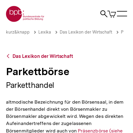
Direkt
Zur Startseite der bpb
zum
0
Artikel
Sho
Seiteninhalt
im
Naviga
Suche
springen
War
öffne
öffnen
öff
Pfadnavigation
Parkettbörse
Brotkrümelnavigation
kurz&knapp
Lexika
Das Lexikon der Wirtschaft
P
|
bpb.de
Zurück
Das Lexikon der Wirtschaft
zur
Übersicht
Parkettbörse
Parketthandel
altmodische Bezeichnung für den Börsensaal, in dem
der Börsenhandel direkt von Börsenmakler zu
Börsenmakler abgewickelt wird. Wegen des direkten
Aufeinandertreffens der zugelassenen
Börsenmitglieder wird auch von
Interner
Präsenzbörse (siehe