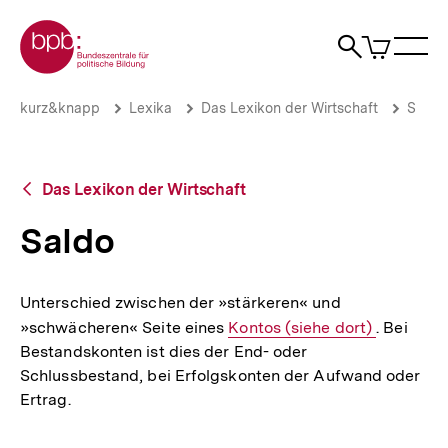
Direkt
Zur Startseite der bpb
zum
0
Artikel
Sho
Seiteninhalt
im
Naviga
Suche
springen
War
öffne
öffnen
öff
Pfadnavigation
Saldo
Brotkrümelnavigation
kurz&knapp
Lexika
Das Lexikon der Wirtschaft
S
|
bpb.de
Zurück
Das Lexikon der Wirtschaft
zur
Übersicht
Saldo
Unterschied zwischen der »stärkeren« und
»schwächeren« Seite eines
Interner
Kontos (siehe dort)
. Bei
Bestandskonten ist dies der End- oder
Link:
Schlussbestand, bei Erfolgskonten der Aufwand oder
Ertrag.