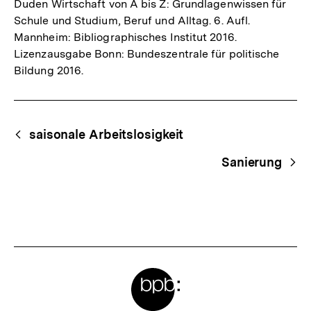
Duden Wirtschaft von A bis Z: Grundlagenwissen für
Schule und Studium, Beruf und Alltag. 6. Aufl.
Mannheim: Bibliographisches Institut 2016.
Lizenzausgabe Bonn: Bundeszentrale für politische
Bildung 2016.
Fussnoten
Begriffsnavigation
Content-
saisonale Arbeitslosigkeit
Navigation
Sanierung
Meta-
Links