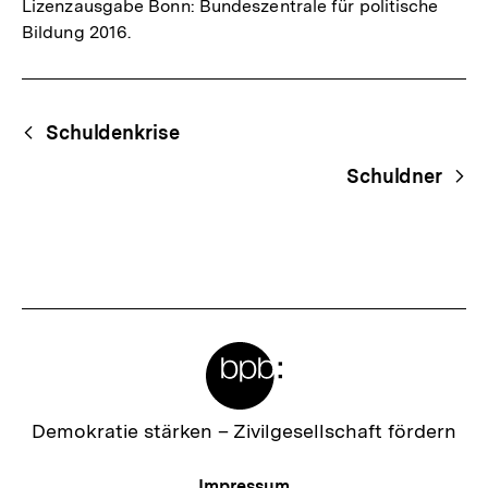
Lizenzausgabe Bonn: Bundeszentrale für politische
Bildung 2016.
Fussnoten
Begriffsnavigation
Content-
Schuldenkrise
Navigation
Schuldner
Meta-
Links
Zur
Demokratie stärken –
Zivilgesellschaft fördern
Startseite
der
Meta-
Impressum