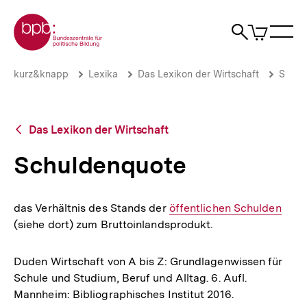
Direkt
Zur Startseite der bpb
zum
0
Artikel
Sho
Seiteninhalt
im
Naviga
Suche
springen
War
öffne
öffnen
öff
Pfadnavigation
Schuldenquote
Brotkrümelnavigation
kurz&knapp
Lexika
Das Lexikon der Wirtschaft
S
|
bpb.de
Zurück
Das Lexikon der Wirtschaft
zur
Übersicht
Schuldenquote
das Verhältnis des Stands der
Interner
öffentlichen Schulden
(siehe dort) zum Bruttoinlandsprodukt.
Link:
Duden Wirtschaft von A bis Z: Grundlagenwissen für
Schule und Studium, Beruf und Alltag. 6. Aufl.
Mannheim: Bibliographisches Institut 2016.