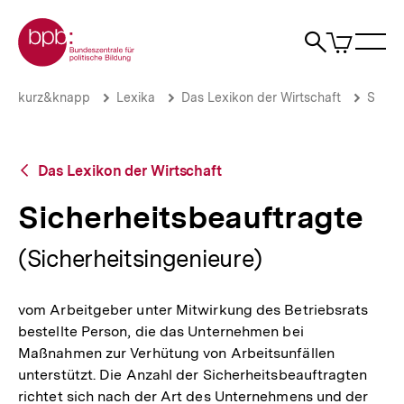
Direkt
Zur Startseite der bpb
zum
0
Artikel
Sho
Seiteninhalt
im
Naviga
Suche
springen
War
öffne
öffnen
öff
Pfadnavigation
Sicherheitsbeauftragte
Brotkrümelnavigation
kurz&knapp
Lexika
Das Lexikon der Wirtschaft
S
|
bpb.de
Zurück
Das Lexikon der Wirtschaft
zur
Übersicht
Sicherheitsbeauftragte
(Sicherheitsingenieure)
vom Arbeitgeber unter Mitwirkung des Betriebsrats
bestellte Person, die das Unternehmen bei
Maßnahmen zur Verhütung von Arbeitsunfällen
unterstützt. Die Anzahl der Sicherheitsbeauftragten
richtet sich nach der Art des Unternehmens und der