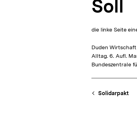
Soll
a
t
i
o
n
die linke Seite ei
Duden Wirtschaft 
Alltag. 6. Aufl. 
Bundeszentrale fü
Fussnoten
Content-
Begri
Solidarpakt
Navigation