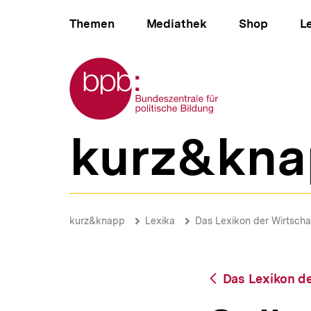
Direkt
Hauptnavigation
zum
Themen
Mediathek
Shop
L
Seiteninhalt
springen
Zur Startseite der bpb
kurz&kna
B
e
r
e
i
Soll
c
|
Brotkrümelnavigation
Pfadnavigat
kurz&knapp
Lexika
Das Lexikon der Wirtscha
h
bpb.de
s
n
a
Zurück
Das Lexikon de
v
zur
i
Übersicht
g