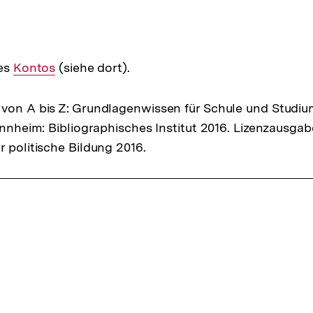
nes
Interner
Kontos
(siehe dort).
Link:
von A bis Z: Grundlagenwissen für Schule und Studiu
Mannheim: Bibliographisches Institut 2016. Lizenzausga
r politische Bildung 2016.
ffsnavigation