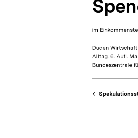
Spen
a
t
i
o
n
im Einkommensteu
Duden Wirtschaft 
Alltag. 6. Aufl. 
Bundeszentrale fü
Fussnoten
Content-
Begri
Spekulationss
Navigation