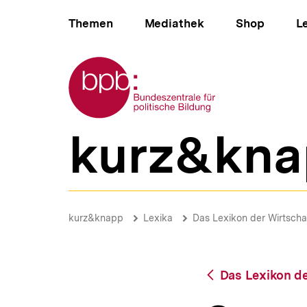
Direkt
Hauptnavigation
zum
Themen
Mediathek
Shop
L
Seiteninhalt
springen
Zur Startseite der bpb
kurz&kna
B
e
r
e
i
Spenden
c
|
Brotkrümelnavigation
Pfadnavigat
kurz&knapp
Lexika
Das Lexikon der Wirtscha
h
bpb.de
s
n
a
Zurück
Das Lexikon de
v
zur
i
Übersicht
g