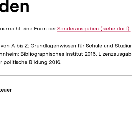
den
errecht eine Form der
Interner
Sonderausgaben (siehe dort)
.
Link:
von A bis Z: Grundlagenwissen für Schule und Studiu
Mannheim: Bibliographisches Institut 2016. Lizenzausga
r politische Bildung 2016.
ffsnavigation
teuer