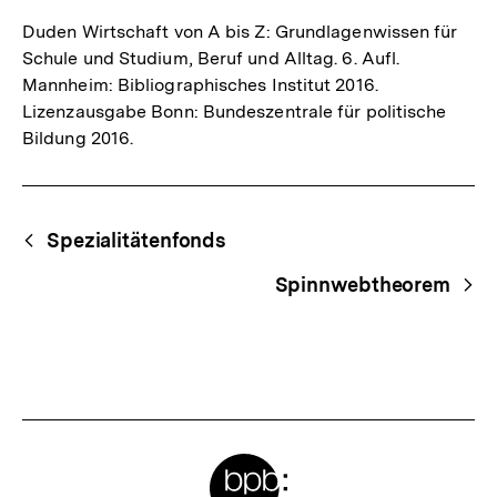
Duden Wirtschaft von A bis Z: Grundlagenwissen für
Schule und Studium, Beruf und Alltag. 6. Aufl.
Mannheim: Bibliographisches Institut 2016.
Lizenzausgabe Bonn: Bundeszentrale für politische
Bildung 2016.
Fussnoten
Begriffsnavigation
Content-
Spezialitätenfonds
Navigation
Spinnwebtheorem
Meta-