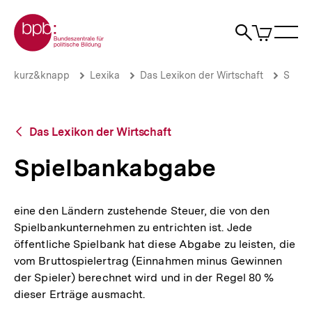
Direkt
Zur Startseite der bpb
zum
0
Artikel
Sho
Seiteninhalt
im
Naviga
Suche
springen
War
öffne
öffnen
öff
Pfadnavigation
Spielbankabgabe
Brotkrümelnavigation
kurz&knapp
Lexika
Das Lexikon der Wirtschaft
S
|
bpb.de
Zurück
Das Lexikon der Wirtschaft
zur
Übersicht
Spielbankabgabe
eine den Ländern zustehende Steuer, die von den
Spielbankunternehmen zu entrichten ist. Jede
öffentliche Spielbank hat diese Abgabe zu leisten, die
vom Bruttospielertrag (Einnahmen minus Gewinnen
der Spieler) berechnet wird und in der Regel 80 %
dieser Erträge ausmacht.