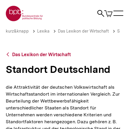
Direkt
Zur Startseite der bpb
zum
0
Artikel
Sho
Seiteninhalt
im
Naviga
Suche
springen
War
öffne
öffnen
öff
Pfadnavigation
Standort
Brotkrümelnavigation
kurz&knapp
Lexika
Das Lexikon der Wirtschaft
S
Deutschland
|
bpb.de
Zurück
Das Lexikon der Wirtschaft
zur
Übersicht
Standort Deutschland
die Attraktivität der deutschen Volkswirtschaft als
Wirtschaftsstandort im internationalen Vergleich. Zur
Beurteilung der Wettbewerbsfähigkeit
unterschiedlicher Staaten als Standort für
Unternehmen werden verschiedene Kriterien und
Standortfaktoren herangezogen. Dazu gehören z. B.
die Infrastruktur und der technologische Stand in der