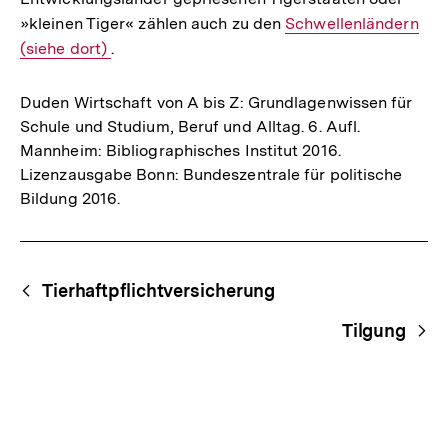
»kleinen Tiger« zählen auch zu den
Interner
Schwellenländern
(siehe dort)
.
Link:
Duden Wirtschaft von A bis Z: Grundlagenwissen für
Schule und Studium, Beruf und Alltag. 6. Aufl.
Mannheim: Bibliographisches Institut 2016.
Lizenzausgabe Bonn: Bundeszentrale für politische
Bildung 2016.
Fussnoten
Begriffsnavigation
Content-
Tierhaftpflichtversicherung
Navigation
Tilgung