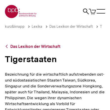
Direkt
Zur Startseite der bpb
zum
0
Artikel
Sho
Seiteninhalt
im
Naviga
Suche
springen
War
öffne
öffnen
öff
Pfadnavigation
Tigerstaaten
Brotkrümelnavigation
kurz&knapp
Lexika
Das Lexikon der Wirtschaft
T
|
bpb.de
Zurück
Das Lexikon der Wirtschaft
zur
Übersicht
Tigerstaaten
Bezeichnung für die wirtschaftlich aufstrebenden ost-
und südostasiatischen Staaten Taiwan, Südkorea,
Singapur und die Sonderverwaltungszone Hongkong,
später auch für Thailand, Malaysia, Indonesien und die
Philippinen. Die wegen ihrer dynamischen
Wirtschaftsentwicklung als Vorbild für
Entwicklungsländer gepriesenen Tigerstaaten oder