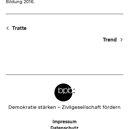
Bildung 2016.
Fussnoten
Begriffsnavigation
Content-
Tratte
Navigation
Trend
Meta-
Links
Zur
Demokratie stärken –
Zivilgesellschaft fördern
Startseite
der
Meta-
Impressum
bpb
Navigation
Datenschutz