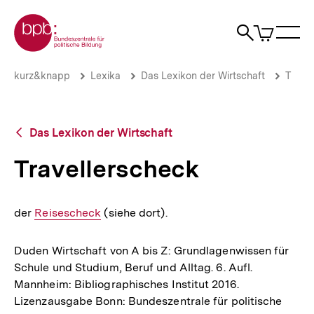
Direkt
Zur Startseite der bpb
zum
0
Artikel
Sho
Seiteninhalt
im
Naviga
Suche
springen
War
öffne
öffnen
öff
Pfadnavigation
Travellerscheck
Brotkrümelnavigation
kurz&knapp
Lexika
Das Lexikon der Wirtschaft
T
|
bpb.de
Zurück
Das Lexikon der Wirtschaft
zur
Übersicht
Travellerscheck
der
Interner
Reisescheck
(siehe dort).
Link:
Duden Wirtschaft von A bis Z: Grundlagenwissen für
Schule und Studium, Beruf und Alltag. 6. Aufl.
Mannheim: Bibliographisches Institut 2016.
Lizenzausgabe Bonn: Bundeszentrale für politische