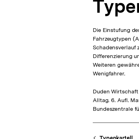
Typen
a
t
i
o
n
Die Einstufung der
Fahrzeugtypen (A
Schadensverlauf z
Differenzierung u
Weiteren gewähren
Wenigfahrer.
Duden Wirtschaft 
Alltag. 6. Aufl. 
Bundeszentrale fü
Fussnoten
Content-
Typenkartell