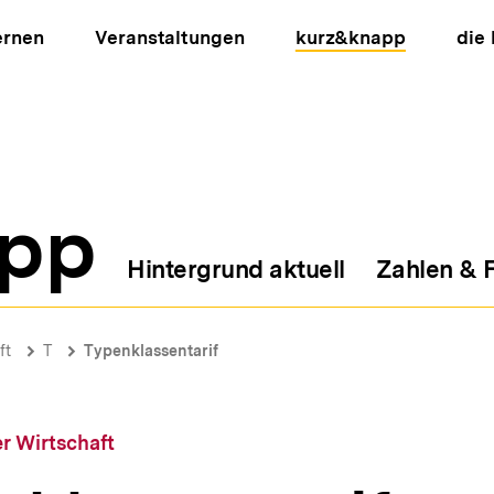
ernen
Veranstaltungen
kurz&knapp
die
pp
Hintergrund aktuell
Zahlen & 
ion
ft
T
Typenklassentarif
r Wirtschaft