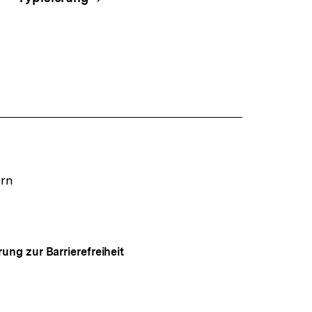
ern
rung zur Barrierefreiheit
Auf
gen