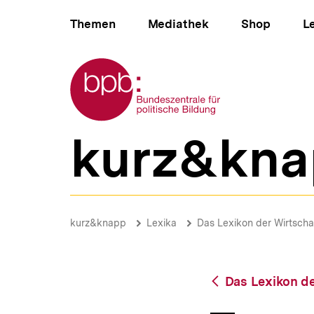
Direkt
Hauptnavigation
zum
Themen
Mediathek
Shop
L
Seiteninhalt
springen
Zur Startseite der bpb
kurz&kna
B
e
r
e
i
Typenklassentarif
c
|
Brotkrümelnavigation
Pfadnavigat
kurz&knapp
Lexika
Das Lexikon der Wirtscha
h
bpb.de
s
n
a
Zurück
Das Lexikon de
v
zur
i
Übersicht
g