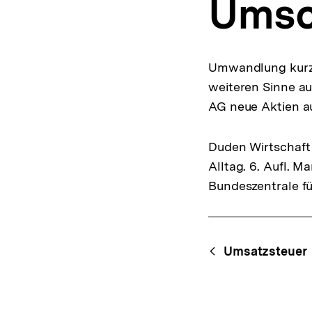
Umsc
a
t
i
o
n
Umwandlung kurzfr
weiteren Sinne au
AG neue Aktien a
Duden Wirtschaft 
Alltag. 6. Aufl. 
Bundeszentrale fü
Fussnoten
Content-
Begri
Umsatzsteuer
Navigation