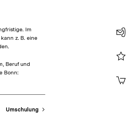
gfristige. Im
kann z. B. eine
Konta
den.
0
m, Beruf und
Merklist
ansehen
be Bonn:
0
Artik
im
Shop-
Warenko
ansehen
Umschulung