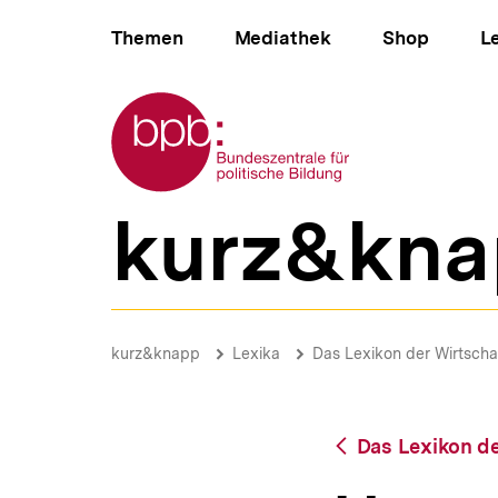
Direkt
Hauptnavigation
zum
Themen
Mediathek
Shop
L
Seiteninhalt
springen
Zur Startseite der bpb
kurz&kna
B
e
r
e
i
Umschuldung
c
|
Brotkrümelnavigation
Pfadnavigat
kurz&knapp
Lexika
Das Lexikon der Wirtscha
h
bpb.de
s
n
a
Zurück
Das Lexikon de
v
zur
i
Übersicht
g