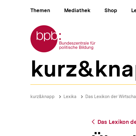
Direkt
Hauptnavigation
zum
Themen
Mediathek
Shop
L
Seiteninhalt
springen
Zur Startseite der bpb
kurz&kna
B
e
r
e
i
Überbeschäftigung
c
|
Brotkrümelnavigation
Pfadnavigat
kurz&knapp
Lexika
Das Lexikon der Wirtscha
h
bpb.de
s
n
a
Zurück
Das Lexikon de
v
zur
i
Übersicht
g