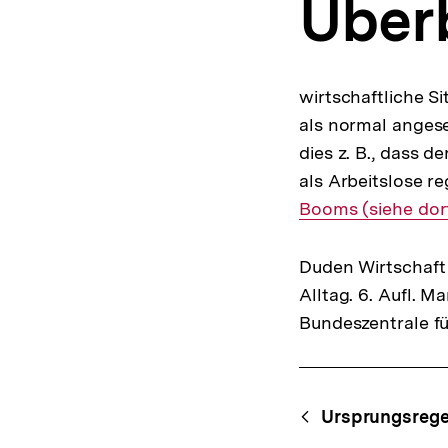
Über
a
t
i
o
n
wirtschaftliche Si
als normal anges
dies z. B., dass 
als Arbeitslose r
Booms (siehe dor
Duden Wirtschaft 
Alltag. 6. Aufl. 
Bundeszentrale fü
Fussnoten
Content-
Begri
Ursprungsreg
Navigation