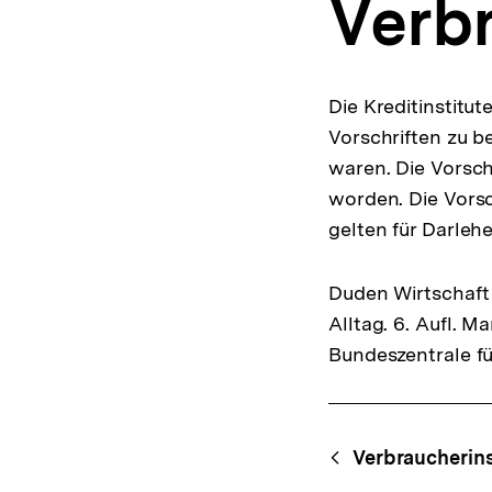
Verb
a
t
i
o
n
Die Kreditinstitu
Vorschriften zu b
waren. Die Vorschr
worden. Die Vorsc
gelten für Darleh
Duden Wirtschaft 
Alltag. 6. Aufl. 
Bundeszentrale fü
Fussnoten
Content-
Begri
Verbraucherin
Navigation