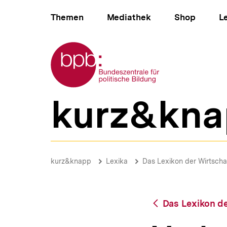
Direkt
Hauptnavigation
zum
Themen
Mediathek
Shop
L
Seiteninhalt
springen
Zur Startseite der bpb
kurz&kna
B
e
r
e
i
Verbraucherkredit
c
|
Brotkrümelnavigation
Pfadnavigat
kurz&knapp
Lexika
Das Lexikon der Wirtscha
h
bpb.de
s
n
a
Zurück
Das Lexikon de
v
zur
i
Übersicht
g