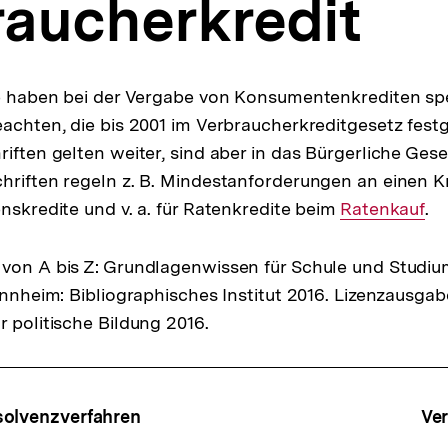
raucherkredit
te haben bei der Vergabe von Konsumentenkrediten spe
eachten, die bis 2001 im Verbraucherkreditgesetz fes
iften gelten weiter, sind aber in das Bürgerliche Gese
hriften regeln z. B. Mindestanforderungen an einen K
enskredite und v. a. für Ratenkredite beim
Interner
Ratenkauf
.
Link:
von A bis Z: Grundlagenwissen für Schule und Studiu
Mannheim: Bibliographisches Institut 2016. Lizenzausga
r politische Bildung 2016.
ffsnavigation
solvenzverfahren
Ve