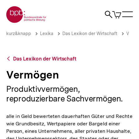
Direkt
Zur Startseite der bpb
zum
0
Artikel
Sho
Seiteninhalt
im
Naviga
Suche
springen
War
öffne
öffnen
öff
Pfadnavigation
Vermögen
Brotkrümelnavigation
kurz&knapp
Lexika
Das Lexikon der Wirtschaft
V
|
bpb.de
Zurück
Das Lexikon der Wirtschaft
zur
Übersicht
Vermögen
Produktivvermögen,
reproduzierbare Sachvermögen.
alle in Geld bewerteten dauerhaften Güter und Rechte
wie Grundbesitz, Wertpapiere oder Bargeld einer
Person, eines Unternehmens, aller privaten Haushalte,
des Unternehmenssektors, des Staates oder der