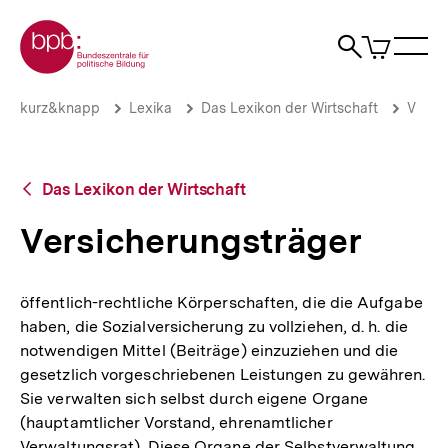
Direkt
Zur Startseite der bpb
zum
0
Artikel
Sho
Seiteninhalt
im
Naviga
Suche
springen
War
öffne
öffnen
öff
Pfadnavigation
Versicherungsträger
Brotkrümelnavigation
kurz&knapp
Lexika
Das Lexikon der Wirtschaft
V
|
bpb.de
Zurück
Das Lexikon der Wirtschaft
zur
Übersicht
Versicherungsträger
öffentlich-rechtliche Körperschaften, die die Aufgabe
haben, die Sozialversicherung zu vollziehen, d. h. die
notwendigen Mittel (Beiträge) einzuziehen und die
gesetzlich vorgeschriebenen Leistungen zu gewähren.
Sie verwalten sich selbst durch eigene Organe
(hauptamtlicher Vorstand, ehrenamtlicher
Verwaltungsrat). Diese Organe der Selbstverwaltung