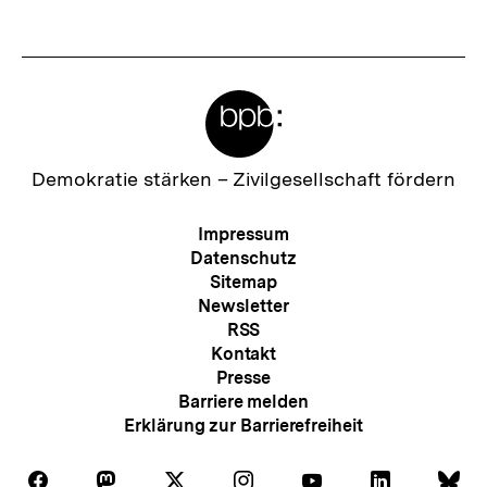
Meta-
Links
Zur
Demokratie stärken –
Zivilgesellschaft fördern
Startseite
der
Meta-
Impressum
bpb
Navigation
Datenschutz
Sitemap
Newsletter
RSS
Kontakt
Presse
Barriere melden
Erklärung zur Barrierefreiheit
Auf
Auf
Auf
Auf
Auf
Auf
Au