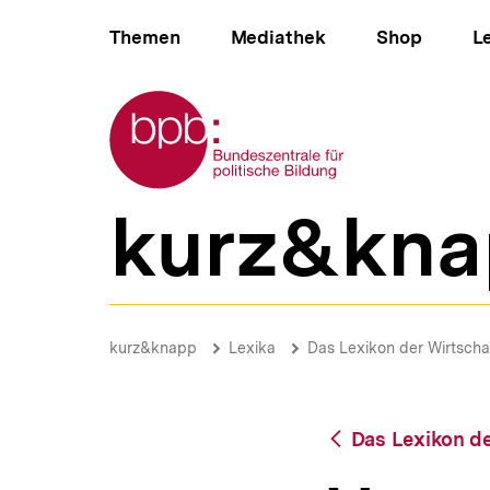
Direkt
Hauptnavigation
zum
Themen
Mediathek
Shop
L
Seiteninhalt
springen
Zur Startseite der bpb
kurz&kna
B
e
r
e
i
Verteilung
c
|
Brotkrümelnavigation
Pfadnavigat
kurz&knapp
Lexika
Das Lexikon der Wirtscha
h
bpb.de
s
n
a
Zurück
Das Lexikon de
v
zur
i
Übersicht
g