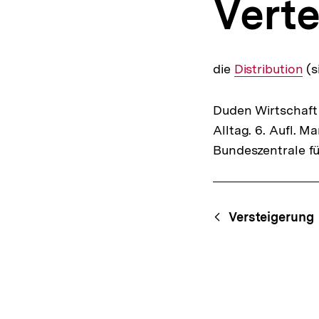
Verte
a
t
i
o
n
die
Interner
Distribution
(s
Link:
Duden Wirtschaft 
Alltag. 6. Aufl. 
Bundeszentrale fü
Fussnoten
Content-
Begri
Versteigerung
Navigation