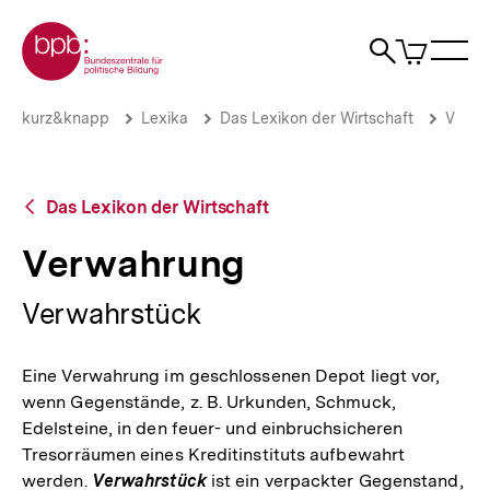
Direkt
Zur Startseite der bpb
zum
0
Artikel
Sho
Seiteninhalt
im
Naviga
Suche
springen
War
öffne
öffnen
öff
Pfadnavigation
Verwahrung
Brotkrümelnavigation
kurz&knapp
Lexika
Das Lexikon der Wirtschaft
V
|
bpb.de
Zurück
Das Lexikon der Wirtschaft
zur
Übersicht
Verwahrung
Verwahrstück
Eine Verwahrung im geschlossenen Depot liegt vor,
wenn Gegenstände, z. B. Urkunden, Schmuck,
Edelsteine, in den feuer- und einbruchsicheren
Tresorräumen eines Kreditinstituts aufbewahrt
werden.
Verwahrstück
ist ein verpackter Gegenstand,