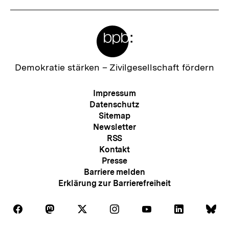
Meta-
Links
Zur
Demokratie stärken –
Zivilgesellschaft fördern
Startseite
der
Meta-
Impressum
bpb
Navigation
Datenschutz
Sitemap
Newsletter
RSS
Kontakt
Presse
Barriere melden
Erklärung zur Barrierefreiheit
Auf
Auf
Auf
Auf
Auf
Auf
Au
Folgen
Folgen
Folgen
Folgen
Folgen
Folgen
Fol
Facebook
Mastodon
X
Instagram
Youtube
LinkedIn
Bl
Sie
Sie
Sie
Sie
Sie
Sie
Sie