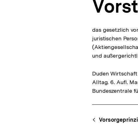
Vors
a
t
i
o
n
das gesetzlich v
juristischen Pers
(Aktiengesellschaf
und außergerichtli
Duden Wirtschaft 
Alltag. 6. Aufl. 
Bundeszentrale fü
Fussnoten
Content-
Begri
Vorsorgeprinz
Navigation