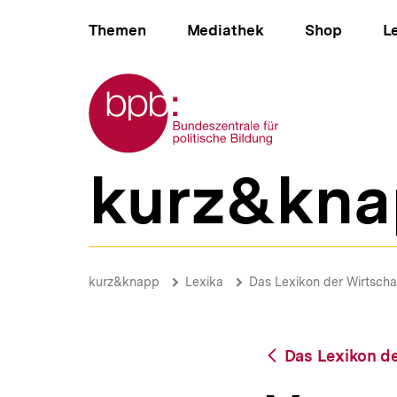
Direkt
Hauptnavigation
zum
Themen
Mediathek
Shop
L
Seiteninhalt
springen
Zur Startseite der bpb
kurz&kna
B
e
r
e
i
Vorstand
c
|
Brotkrümelnavigation
Pfadnavigat
kurz&knapp
Lexika
Das Lexikon der Wirtscha
h
bpb.de
s
n
a
Zurück
Das Lexikon de
v
zur
i
Übersicht
g