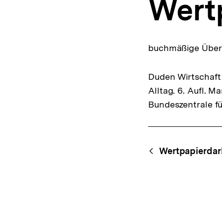
Wert
a
t
i
o
n
buchmäßige Übert
Duden Wirtschaft 
Alltag. 6. Aufl. 
Bundeszentrale fü
Fussnoten
Content-
Begri
Wertpapierdar
Navigation