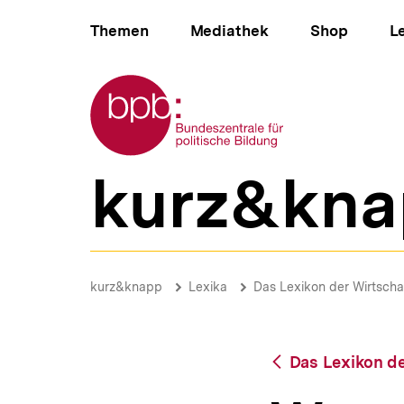
Direkt
Hauptnavigation
zum
Themen
Mediathek
Shop
L
Seiteninhalt
springen
Zur Startseite der bpb
kurz&kna
B
e
r
e
i
Wertpapiergiroverkehr
c
|
Brotkrümelnavigation
Pfadnavigat
kurz&knapp
Lexika
Das Lexikon der Wirtscha
h
bpb.de
s
n
a
Zurück
Das Lexikon de
v
zur
i
Übersicht
g