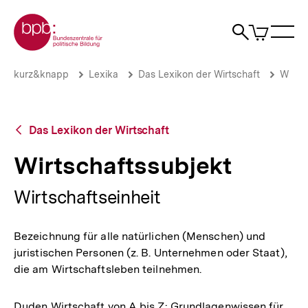
Direkt
Zur Startseite der bpb
zum
0
Artikel
Sho
Seiteninhalt
im
Naviga
Suche
springen
War
öffne
öffnen
öff
Pfadnavigation
Wirtschaftssubjekt
Brotkrümelnavigation
kurz&knapp
Lexika
Das Lexikon der Wirtschaft
W
|
bpb.de
Zurück
Das Lexikon der Wirtschaft
zur
Übersicht
Wirtschaftssubjekt
Wirtschaftseinheit
Bezeichnung für alle natürlichen (Menschen) und
juristischen Personen (z. B. Unternehmen oder Staat),
die am Wirtschaftsleben teilnehmen.
Duden Wirtschaft von A bis Z: Grundlagenwissen für