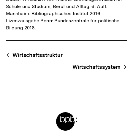
Schule und Studium, Beruf und Alltag. 6. Aufl.
Mannheim: Bibliographisches Institut 2016.
Lizenzausgabe Bonn: Bundeszentrale für politische
Bildung 2016.
Fussnoten
Begriffsnavigation
Content-
Wirtschaftsstruktur
Navigation
Wirtschaftssystem
Meta-
Links