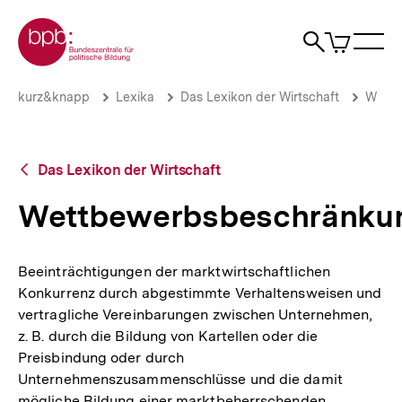
Direkt
Zur Startseite der bpb
zum
0
Artikel
Sho
Seiteninhalt
im
Naviga
Suche
springen
War
öffne
öffnen
öff
Pfadnavigation
Wettbewerbsbeschränkungen
Brotkrümelnavigation
kurz&knapp
Lexika
Das Lexikon der Wirtschaft
W
|
bpb.de
Zurück
Das Lexikon der Wirtschaft
zur
Übersicht
Wettbewerbsbeschränku
Beeinträchtigungen der marktwirtschaftlichen
Konkurrenz durch abgestimmte Verhaltensweisen und
vertragliche Vereinbarungen zwischen Unternehmen,
z. B. durch die Bildung von Kartellen oder die
Preisbindung oder durch
Unternehmenszusammenschlüsse und die damit
mögliche Bildung einer marktbeherrschenden