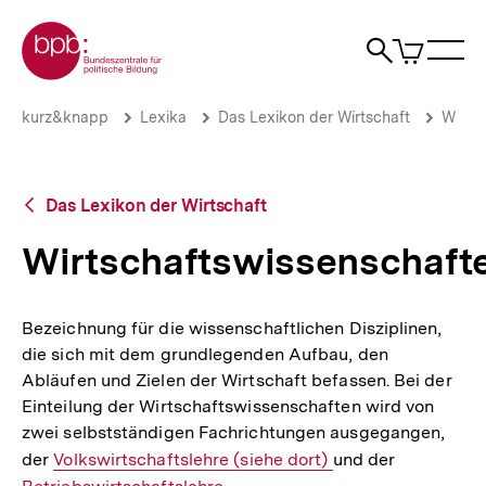
Direkt
Zur Startseite der bpb
zum
0
Artikel
Sho
Seiteninhalt
im
Naviga
Suche
springen
War
öffne
öffnen
öff
Pfadnavigation
Wirtschaftswissenschaften
Brotkrümelnavigation
kurz&knapp
Lexika
Das Lexikon der Wirtschaft
W
|
bpb.de
Zurück
Das Lexikon der Wirtschaft
zur
Übersicht
Wirtschaftswissenschaft
Bezeichnung für die wissenschaftlichen Disziplinen,
die sich mit dem grundlegenden Aufbau, den
Abläufen und Zielen der Wirtschaft befassen. Bei der
Einteilung der Wirtschaftswissenschaften wird von
zwei selbstständigen Fachrichtungen ausgegangen,
der
Interner
Volkswirtschaftslehre (siehe dort)
und der
Interner