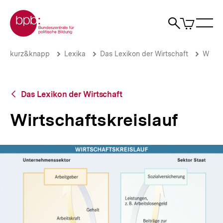
Direkt
Zur Startseite der bpb
zum
0
Artikel
Sho
Seiteninhalt
im
Naviga
Suche
springen
War
öffne
öffnen
öff
Pfadnavigation
Wirtschaftskreislauf
Brotkrümelnavigation
kurz&knapp
Lexika
Das Lexikon der Wirtschaft
W
|
bpb.de
Zurück
Das Lexikon der Wirtschaft
zur
Übersicht
Wirtschaftskreislauf